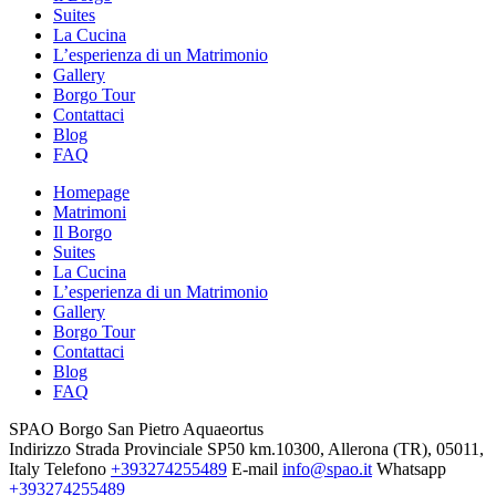
Suites
La Cucina
L’esperienza di un Matrimonio
Gallery
Borgo Tour
Contattaci
Blog
FAQ
Homepage
Matrimoni
Il Borgo
Suites
La Cucina
L’esperienza di un Matrimonio
Gallery
Borgo Tour
Contattaci
Blog
FAQ
SPAO Borgo San Pietro Aquaeortus
Indirizzo
Strada Provinciale SP50 km.10300, Allerona (TR), 05011,
Italy
Telefono
+393274255489
E-mail
info@spao.it
Whatsapp
+393274255489