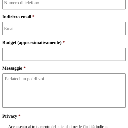
MM
trattino
GG
Indirizzo email
*
Budget (approssimativamente)
*
Messaggio
*
Privacy
*
Acconsento al trattamento dei miei dati per le finalità indicate