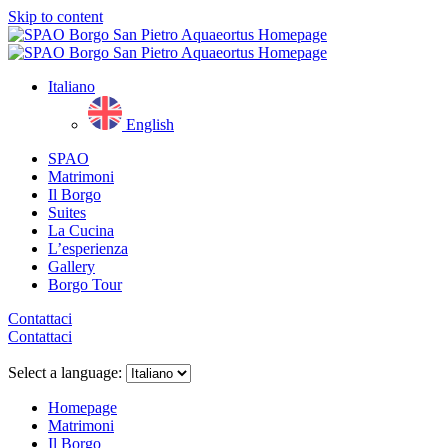
Skip to content
Italiano
English
SPAO
Matrimoni
Il Borgo
Suites
La Cucina
L’esperienza
Gallery
Borgo Tour
Contattaci
Contattaci
Close
menu
Select a language:
Homepage
Matrimoni
Il Borgo