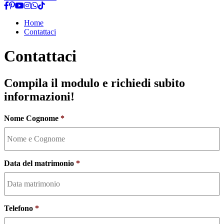
Home
Contattaci
Contattaci
Compila il modulo e richiedi subito
informazioni!
Nome Cognome
*
Data del matrimonio
*
Formato
data:AAAA
Telefono
*
trattino