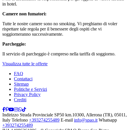
in hotel.
Camere non fumatori:
Tutte le nostre camere sono no smoking. Vi preghiamo di voler
rispettare tale regola per il benessere degli ospiti che vi
soggiorneranno successivamente.
Parcheggio:
Il servizio di parcheggio è compreso nella tariffa di soggiorno.
Visualizza tutte le offerte
FAQ
Contattaci
Sitemap
Politiche e Servizi
Privacy Policy
Crediti
Indirizzo
Strada Provinciale SP50 km.10300, Allerona (TR), 05011,
Italy
Telefono
+393274255489
E-mail
info@spao.it
Whatsapp
+393274255489