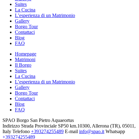
Suites
La Cucina
L’esperienza di un Matrimonio
Gallery
Borgo Tour
Contattaci
Blog
FAQ
Homepage
Matrimoni
Il Borgo
Suites
La Cucina
L’esperienza di un Matrimonio
Gallery
Borgo Tour
Contattaci
Blog
FAQ
SPAO Borgo San Pietro Aquaeortus
Indirizzo
Strada Provinciale SP50 km.10300, Allerona (TR), 05011,
Italy
Telefono
+393274255489
E-mail
info@spao.it
Whatsapp
+393274255489