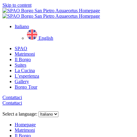
Skip to content
Italiano
English
SPAO
Matrimoni
Il Borgo
Suites
La Cucina
L’esperienza
Gallery
Borgo Tour
Contattaci
Contattaci
Close
menu
Select a language:
Homepage
Matrimoni
Il Borgo