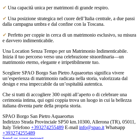
✔
Una capacità unica per matrimoni di grande respiro.
✔
Una posizione strategica nel cuore dell’Italia centrale, a due passi
dalla campagna umbra e dal confine con la Toscana.
✔
Perfetto per coppie in cerca di un matrimonio esclusivo, su misura
e davvero indimenticabile.
Una Location Senza Tempo per un Matrimonio Indimenticabile.
Inizia il tuo percorso verso una celebrazione straordinaria—un
matrimonio eterno, elegante e irripetibilmente tuo.
Scegliere SPAO Borgo San Pietro Aquaeortus significa vivere
un’esperienza di matrimonio radicata nella storia, valorizzata dal
design e resa impeccabile da un’ospitalità autentica.
Che si tratti di accogliere 300 ospiti all’aperto o di celebrare una
cerimonia intima, qui ogni coppia trova un luogo in cui la bellezza
italiana diventa parte della propria storia.
SPAO Borgo San Pietro Aquaeortus
Indirizzo
Strada Provinciale SP50 km.10300, Allerona (TR), 05011,
Italy
Telefono
+393274255489
E-mail
info@spao.it
Whatsapp
+393274255489
Send us your request