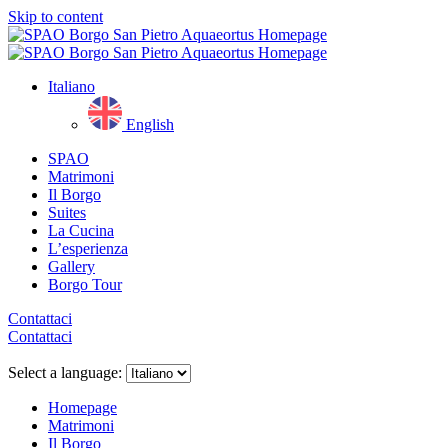
Skip to content
Italiano
English
SPAO
Matrimoni
Il Borgo
Suites
La Cucina
L’esperienza
Gallery
Borgo Tour
Contattaci
Contattaci
Close
menu
Select a language:
Homepage
Matrimoni
Il Borgo