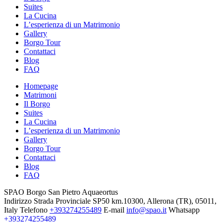
Suites
La Cucina
L’esperienza di un Matrimonio
Gallery
Borgo Tour
Contattaci
Blog
FAQ
Homepage
Matrimoni
Il Borgo
Suites
La Cucina
L’esperienza di un Matrimonio
Gallery
Borgo Tour
Contattaci
Blog
FAQ
SPAO Borgo San Pietro Aquaeortus
Indirizzo
Strada Provinciale SP50 km.10300, Allerona (TR), 05011,
Italy
Telefono
+393274255489
E-mail
info@spao.it
Whatsapp
+393274255489