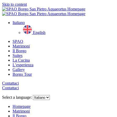
Skip to content
Italiano
English
SPAO
Matrimoni
Il Borgo
Suites
La Cucina
L’esperienza
Gallery
Borgo Tour
Contattaci
Contattaci
Close
menu
Select a language:
Homepage
Matrimoni
Il Borgo