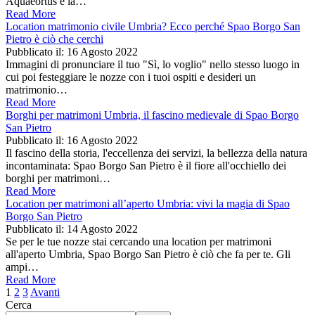
Aquaeortus è la…
Read More
Location matrimonio civile Umbria? Ecco perché Spao Borgo San
Pietro è ciò che cerchi
Pubblicato il:
16 Agosto 2022
Immagini di pronunciare il tuo "Sì, lo voglio" nello stesso luogo in
cui poi festeggiare le nozze con i tuoi ospiti e desideri un
matrimonio…
Read More
Borghi per matrimoni Umbria, il fascino medievale di Spao Borgo
San Pietro
Pubblicato il:
16 Agosto 2022
Il fascino della storia, l'eccellenza dei servizi, la bellezza della natura
incontaminata: Spao Borgo San Pietro è il fiore all'occhiello dei
borghi per matrimoni…
Read More
Location per matrimoni all’aperto Umbria: vivi la magia di Spao
Borgo San Pietro
Pubblicato il:
14 Agosto 2022
Se per le tue nozze stai cercando una location per matrimoni
all'aperto Umbria, Spao Borgo San Pietro è ciò che fa per te. Gli
ampi…
Read More
1
2
3
Avanti
Cerca