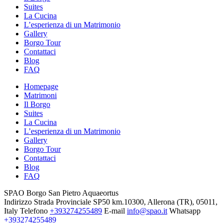
Suites
La Cucina
L’esperienza di un Matrimonio
Gallery
Borgo Tour
Contattaci
Blog
FAQ
Homepage
Matrimoni
Il Borgo
Suites
La Cucina
L’esperienza di un Matrimonio
Gallery
Borgo Tour
Contattaci
Blog
FAQ
SPAO Borgo San Pietro Aquaeortus
Indirizzo
Strada Provinciale SP50 km.10300, Allerona (TR), 05011,
Italy
Telefono
+393274255489
E-mail
info@spao.it
Whatsapp
+393274255489