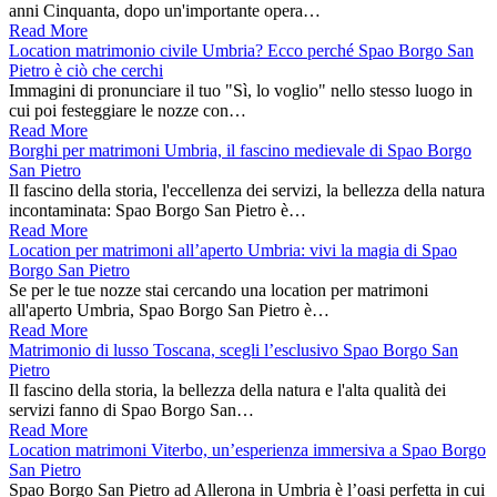
anni Cinquanta, dopo un'importante opera…
Read More
Location matrimonio civile Umbria? Ecco perché Spao Borgo San
Pietro è ciò che cerchi
Immagini di pronunciare il tuo "Sì, lo voglio" nello stesso luogo in
cui poi festeggiare le nozze con…
Read More
Borghi per matrimoni Umbria, il fascino medievale di Spao Borgo
San Pietro
Il fascino della storia, l'eccellenza dei servizi, la bellezza della natura
incontaminata: Spao Borgo San Pietro è…
Read More
Location per matrimoni all’aperto Umbria: vivi la magia di Spao
Borgo San Pietro
Se per le tue nozze stai cercando una location per matrimoni
all'aperto Umbria, Spao Borgo San Pietro è…
Read More
Matrimonio di lusso Toscana, scegli l’esclusivo Spao Borgo San
Pietro
Il fascino della storia, la bellezza della natura e l'alta qualità dei
servizi fanno di Spao Borgo San…
Read More
Location matrimoni Viterbo, un’esperienza immersiva a Spao Borgo
San Pietro
Spao Borgo San Pietro ad Allerona in Umbria è l’oasi perfetta in cui