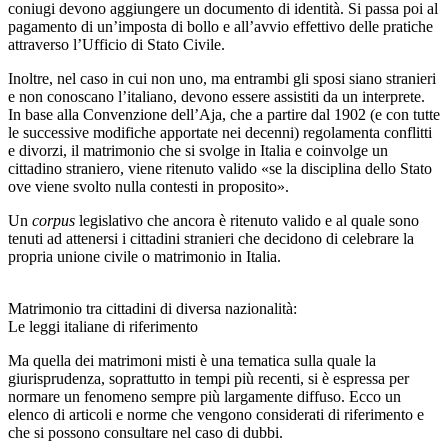
coniugi devono aggiungere un documento di identità. Si passa poi al
pagamento di un’imposta di bollo e all’avvio effettivo delle pratiche
attraverso l’Ufficio di Stato Civile.
Inoltre, nel caso in cui non uno, ma entrambi gli sposi siano stranieri
e non conoscano l’italiano, devono essere assistiti da un interprete.
In base alla Convenzione dell’Aja, che a partire dal 1902 (e con tutte
le successive modifiche apportate nei decenni) regolamenta conflitti
e divorzi, il matrimonio che si svolge in Italia e coinvolge un
cittadino straniero, viene ritenuto valido «se la disciplina dello Stato
ove viene svolto nulla contesti in proposito».
Un
corpus
legislativo che ancora è ritenuto valido e al quale sono
tenuti ad attenersi i cittadini stranieri che decidono di celebrare la
propria unione civile o matrimonio in Italia.
Matrimonio tra cittadini di diversa nazionalità:
Le leggi italiane di riferimento
Ma quella dei matrimoni misti è una tematica sulla quale la
giurisprudenza, soprattutto in tempi più recenti, si è espressa per
normare un fenomeno sempre più largamente diffuso. Ecco un
elenco di articoli e norme che vengono considerati di riferimento e
che si possono consultare nel caso di dubbi.