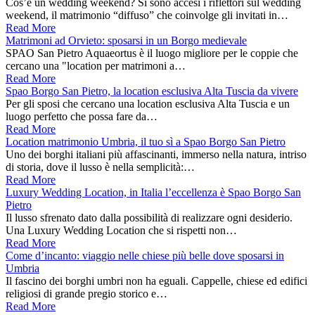
Cos’è un wedding weekend? Si sono accesi i riflettori sul wedding
weekend, il matrimonio “diffuso” che coinvolge gli invitati in…
Read More
Matrimoni ad Orvieto: sposarsi in un Borgo medievale
SPAO San Pietro Aquaeortus è il luogo migliore per le coppie che
cercano una "location per matrimoni a…
Read More
Spao Borgo San Pietro, la location esclusiva Alta Tuscia da vivere
Per gli sposi che cercano una location esclusiva Alta Tuscia e un
luogo perfetto che possa fare da…
Read More
Location matrimonio Umbria, il tuo sì a Spao Borgo San Pietro
Uno dei borghi italiani più affascinanti, immerso nella natura, intriso
di storia, dove il lusso è nella semplicità:…
Read More
Luxury Wedding Location, in Italia l’eccellenza è Spao Borgo San
Pietro
Il lusso sfrenato dato dalla possibilità di realizzare ogni desiderio.
Una Luxury Wedding Location che si rispetti non…
Read More
Come d’incanto: viaggio nelle chiese più belle dove sposarsi in
Umbria
Il fascino dei borghi umbri non ha eguali. Cappelle, chiese ed edifici
religiosi di grande pregio storico e…
Read More