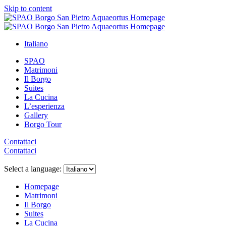
Skip to content
Italiano
SPAO
Matrimoni
Il Borgo
Suites
La Cucina
L’esperienza
Gallery
Borgo Tour
Contattaci
Contattaci
Close
menu
Select a language:
Homepage
Matrimoni
Il Borgo
Suites
La Cucina