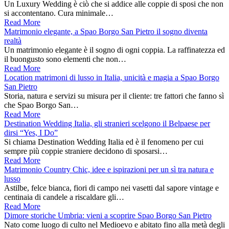
Un Luxury Wedding è ciò che si addice alle coppie di sposi che non
si accontentano. Cura minimale…
Read More
Matrimonio elegante, a Spao Borgo San Pietro il sogno diventa
realtà
Un matrimonio elegante è il sogno di ogni coppia. La raffinatezza ed
il buongusto sono elementi che non…
Read More
Location matrimoni di lusso in Italia, unicità e magia a Spao Borgo
San Pietro
Storia, natura e servizi su misura per il cliente: tre fattori che fanno sì
che Spao Borgo San…
Read More
Destination Wedding Italia, gli stranieri scelgono il Belpaese per
dirsi “Yes, I Do”
Si chiama Destination Wedding Italia ed è il fenomeno per cui
sempre più coppie straniere decidono di sposarsi…
Read More
Matrimonio Country Chic, idee e ispirazioni per un sì tra natura e
lusso
Astilbe, felce bianca, fiori di campo nei vasetti dal sapore vintage e
centinaia di candele a riscaldare gli…
Read More
Dimore storiche Umbria: vieni a scoprire Spao Borgo San Pietro
Nato come luogo di culto nel Medioevo e abitato fino alla metà degli