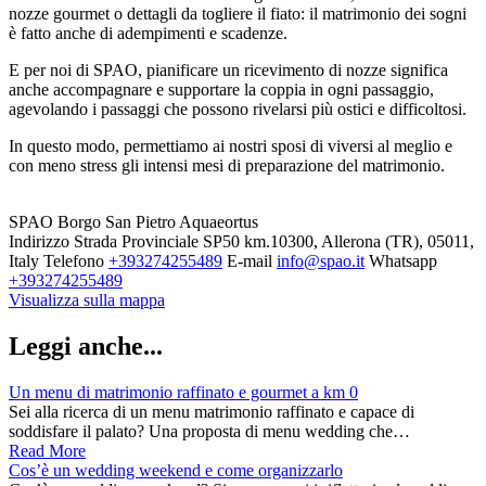
nozze gourmet o dettagli da togliere il fiato: il matrimonio dei sogni
è fatto anche di adempimenti e scadenze.
E per noi di SPAO, pianificare un ricevimento di nozze significa
anche accompagnare e supportare la coppia in ogni passaggio,
agevolando i passaggi che possono rivelarsi più ostici e difficoltosi.
In questo modo, permettiamo ai nostri sposi di viversi al meglio e
con meno stress gli intensi mesi di preparazione del matrimonio.
SPAO Borgo San Pietro Aquaeortus
Indirizzo
Strada Provinciale SP50 km.10300, Allerona (TR), 05011,
Italy
Telefono
+393274255489
E-mail
info@spao.it
Whatsapp
+393274255489
Visualizza sulla mappa
Leggi anche...
Un menu di matrimonio raffinato e gourmet a km 0
Sei alla ricerca di un menu matrimonio raffinato e capace di
soddisfare il palato? Una proposta di menu wedding che…
Read More
Cos’è un wedding weekend e come organizzarlo