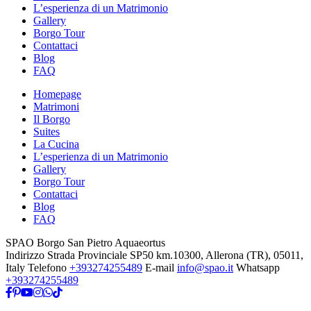
L’esperienza di un Matrimonio
Gallery
Borgo Tour
Contattaci
Blog
FAQ
Homepage
Matrimoni
Il Borgo
Suites
La Cucina
L’esperienza di un Matrimonio
Gallery
Borgo Tour
Contattaci
Blog
FAQ
SPAO Borgo San Pietro Aquaeortus
Indirizzo
Strada Provinciale SP50 km.10300, Allerona (TR), 05011,
Italy
Telefono
+393274255489
E-mail
info@spao.it
Whatsapp
+393274255489