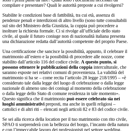
compilare e presentare? Quali le autorità preposte a cui rivolgersi?
Stabilite le condizioni base di fattibilità, tra cui età, assenza di
pendenze penali e interdizioni di altro livello (sono tutte consultabili
sul sito del Ministero della Giustizia, la coppia può procedere a
inoltrare la richiesta formale. Ci si rivolge all’ufficiale dello stato
civile, al quale il futuro coniuge non di nazionalità italiana presenta
una dichiarazione redatta dall’autorità competente del proprio Paese.
Una certificazione che sancisce la possibilità, appunto, il celebrare il
matrimonio all’estero e la possibilità di procedere alle nozze, come
stabilito dall’articolo 116 del codice civile.
A questo punto, si
possono ottenere le pubblicazioni della coppia
interculturale, che
saranno esposte nei relativi comuni di provenienza. La validità del
matrimonio si ha se – come recita l’articolo 28 legge 218/1995 – «è
considerato tale dalla legge del luogo di celebrazione o dalla legge
nazionale di almeno uno dei coniugi al momento della celebrazione
o dalla legge dello Stato di comune residenza in tale momento».
Questo significa che il matrimonio
può essere celebrato sia nei
luoghi amministrativi
preposti, ma anche in quelli religiosi –
cattolici e di altri riti – elencati negli articoli 82 e 83 del codice civile.
Se sei alla ricerca della location per il tuo matrimonio con rito civile,
SPAO ti sorprenderà con la bellezza del borgo, l’incanto della natura
e con l’impeccabile lavoro dei professionisti nel settore wedding.