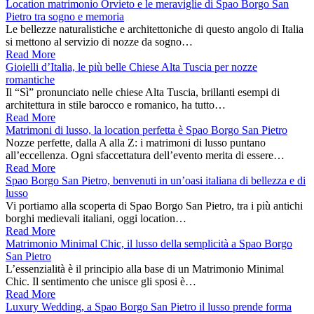
Location matrimonio Orvieto e le meraviglie di Spao Borgo San
Pietro tra sogno e memoria
Le bellezze naturalistiche e architettoniche di questo angolo di Italia
si mettono al servizio di nozze da sogno…
Read More
Gioielli d’Italia, le più belle Chiese Alta Tuscia per nozze
romantiche
Il “Sì” pronunciato nelle chiese Alta Tuscia, brillanti esempi di
architettura in stile barocco e romanico, ha tutto…
Read More
Matrimoni di lusso, la location perfetta è Spao Borgo San Pietro
Nozze perfette, dalla A alla Z: i matrimoni di lusso puntano
all’eccellenza. Ogni sfaccettatura dell’evento merita di essere…
Read More
Spao Borgo San Pietro, benvenuti in un’oasi italiana di bellezza e di
lusso
Vi portiamo alla scoperta di Spao Borgo San Pietro, tra i più antichi
borghi medievali italiani, oggi location…
Read More
Matrimonio Minimal Chic, il lusso della semplicità a Spao Borgo
San Pietro
L’essenzialità è il principio alla base di un Matrimonio Minimal
Chic. Il sentimento che unisce gli sposi è…
Read More
Luxury Wedding, a Spao Borgo San Pietro il lusso prende forma