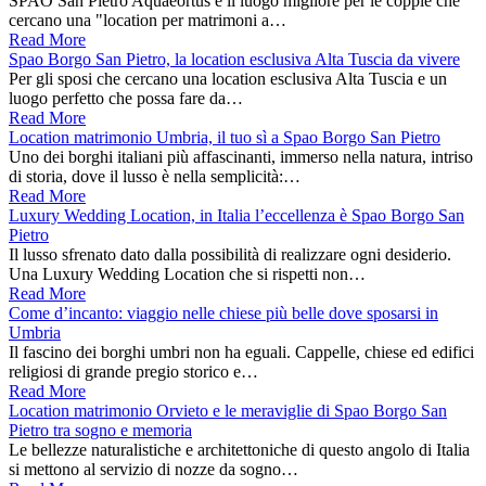
SPAO San Pietro Aquaeortus è il luogo migliore per le coppie che
cercano una "location per matrimoni a…
Read More
Spao Borgo San Pietro, la location esclusiva Alta Tuscia da vivere
Per gli sposi che cercano una location esclusiva Alta Tuscia e un
luogo perfetto che possa fare da…
Read More
Location matrimonio Umbria, il tuo sì a Spao Borgo San Pietro
Uno dei borghi italiani più affascinanti, immerso nella natura, intriso
di storia, dove il lusso è nella semplicità:…
Read More
Luxury Wedding Location, in Italia l’eccellenza è Spao Borgo San
Pietro
Il lusso sfrenato dato dalla possibilità di realizzare ogni desiderio.
Una Luxury Wedding Location che si rispetti non…
Read More
Come d’incanto: viaggio nelle chiese più belle dove sposarsi in
Umbria
Il fascino dei borghi umbri non ha eguali. Cappelle, chiese ed edifici
religiosi di grande pregio storico e…
Read More
Location matrimonio Orvieto e le meraviglie di Spao Borgo San
Pietro tra sogno e memoria
Le bellezze naturalistiche e architettoniche di questo angolo di Italia
si mettono al servizio di nozze da sogno…