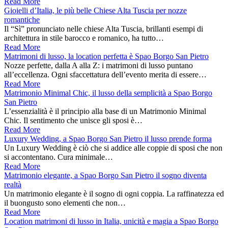
Read More
Gioielli d’Italia, le più belle Chiese Alta Tuscia per nozze
romantiche
Il “Sì” pronunciato nelle chiese Alta Tuscia, brillanti esempi di
architettura in stile barocco e romanico, ha tutto…
Read More
Matrimoni di lusso, la location perfetta è Spao Borgo San Pietro
Nozze perfette, dalla A alla Z: i matrimoni di lusso puntano
all’eccellenza. Ogni sfaccettatura dell’evento merita di essere…
Read More
Matrimonio Minimal Chic, il lusso della semplicità a Spao Borgo
San Pietro
L’essenzialità è il principio alla base di un Matrimonio Minimal
Chic. Il sentimento che unisce gli sposi è…
Read More
Luxury Wedding, a Spao Borgo San Pietro il lusso prende forma
Un Luxury Wedding è ciò che si addice alle coppie di sposi che non
si accontentano. Cura minimale…
Read More
Matrimonio elegante, a Spao Borgo San Pietro il sogno diventa
realtà
Un matrimonio elegante è il sogno di ogni coppia. La raffinatezza ed
il buongusto sono elementi che non…
Read More
Location matrimoni di lusso in Italia, unicità e magia a Spao Borgo