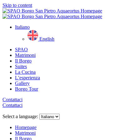
Skip to content
Italiano
English
SPAO
Matrimoni
Il Borgo
Suites
La Cucina
L’esperienza
Gallery
Borgo Tour
Contattaci
Contattaci
Close
menu
Select a language:
Homepage
Matrimoni
Il Borgo