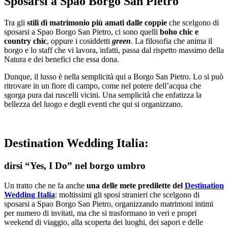
Sposarsi a Spao Borgo San Pietro
Tra gli
stili di matrimonio più amati dalle coppie
che scelgono di
sposarsi a Spao Borgo San Pietro, ci sono quelli
boho chic e
country chic
, oppure i cosiddetti
green
. La filosofia che anima il
borgo e lo staff che vi lavora, infatti, passa dal rispetto massimo della
Natura e dei benefici che essa dona.
Dunque, il lusso è nella semplicità qui a Borgo San Pietro. Lo si può
ritrovare in un fiore di campo, come nel potere dell’acqua che
sgorga pura dai ruscelli vicini. Una semplicità che enfatizza la
bellezza del luogo e degli eventi che qui si organizzano.
Destination Wedding Italia:
dirsi “Yes, I Do” nel borgo umbro
Un tratto che ne fa anche
una delle mete predilette del
Destination
Wedding Italia
: moltissimi gli sposi stranieri che scelgono di
sposarsi a Spao Borgo San Pietro, organizzando matrimoni intimi
per numero di invitati, ma che si trasformano in veri e propri
weekend di viaggio, alla scoperta dei luoghi, dei sapori e delle