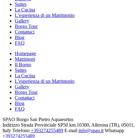
Suites
La Cucina
L’esperienza di un Matrimonio
Gallery
Borgo Tour
Contattaci
Blog
FAQ
Homepage
Matrimoni
Il Borgo
Suites
La Cucina
L’esperienza di un Matrimonio
Gallery
Borgo Tour
Contattaci
Blog
FAQ
SPAO Borgo San Pietro Aquaeortus
Indirizzo
Strada Provinciale SP50 km.10300, Allerona (TR), 05011,
Italy
Telefono
+393274255489
E-mail
info@spao.it
Whatsapp
+393274255489