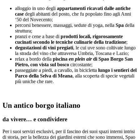
alloggio in uno degli
appartamenti ricavati dalle antiche
case
degli abitanti del posto, che fu popolato fino agli Anni
‘50 del Novecento;
percorsi benessere, massaggi, sedute di yoga, nella
Spa
della
struttura;
pranzi e cene a base di
prodotti locali, rigorosamente
cucinati secondo le tecniche culinarie della tradizione
;
degustazioni di vini pregiati
, le cui uve sono coltivate lungo
la strada del vino che attraversa Umbria, Toscana e Lazio;
relax a bordo della
piscina
en plein air
di Spao Borgo San
Pietro, con vista sul bosco
circostante;
passeggiate a piedi, a cavallo, in bicicletta
lungo i sentieri del
Parco della Selva di Meana
, alla scoperta di specie vegetali
più uniche che rare.
Un antico borgo italiano
da vivere… e condividere
Per i suoi servizi esclusivi, per il fascino dei suoi spazi interni intrisi
di storia, per la bellezza dei giardini esterni che sono immensi, Spao