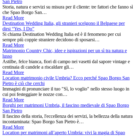
San Pietro
Storia, natura e servizi su misura per il cliente: tre fattori che fanno sì
che Spao Borgo San…
Read More
Destination Wedding Italia, gli stranieri scelgono il Belpaese per
dirsi “Yes, I Do”
Si chiama Destination Wedding Italia ed è il fenomeno per cui
sempre più coppie straniere decidono di sposarsi…
Read More
Matrimonio Country Chic, idee e ispirazioni per un sì tra natura e
lusso
Astilbe, felce bianca, fiori di campo nei vasetti dal sapore vintage e
centinaia di candele a riscaldare gli…
Read More
Location matrimonio civile Umbria? Ecco perché Spao Borgo San
Pietro è ciò che cerchi
Immagini di pronunciare il tuo "Sì, lo voglio" nello stesso luogo in
cui poi festeggiare le nozze con…
Read More
Borghi per matrimoni Umbria, il fascino medievale di Spao Borgo
San Pietro
Il fascino della storia, l'eccellenza dei servizi, la bellezza della natura
incontaminata: Spao Borgo San Pietro è…
Read More
Location per matrimoni all’aperto Umbria: vivi la magia di Spao