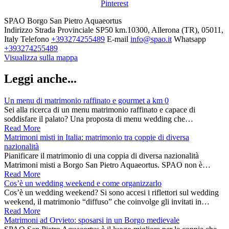
Pinterest
SPAO Borgo San Pietro Aquaeortus
Indirizzo
Strada Provinciale SP50 km.10300, Allerona (TR), 05011,
Italy
Telefono
+393274255489
E-mail
info@spao.it
Whatsapp
+393274255489
Visualizza sulla mappa
Leggi anche...
Un menu di matrimonio raffinato e gourmet a km 0
Sei alla ricerca di un menu matrimonio raffinato e capace di
soddisfare il palato? Una proposta di menu wedding che…
Read More
Matrimoni misti in Italia: matrimonio tra coppie di diversa
nazionalità
Pianificare il matrimonio di una coppia di diversa nazionalità
Matrimoni misti a Borgo San Pietro Aquaeortus. SPAO non è…
Read More
Cos’è un wedding weekend e come organizzarlo
Cos’è un wedding weekend? Si sono accesi i riflettori sul wedding
weekend, il matrimonio “diffuso” che coinvolge gli invitati in…
Read More
Matrimoni ad Orvieto: sposarsi in un Borgo medievale