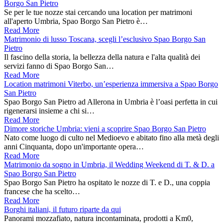
Borgo San Pietro
Se per le tue nozze stai cercando una location per matrimoni
all'aperto Umbria, Spao Borgo San Pietro è…
Read More
Matrimonio di lusso Toscana, scegli l’esclusivo Spao Borgo San
Pietro
Il fascino della storia, la bellezza della natura e l'alta qualità dei
servizi fanno di Spao Borgo San…
Read More
Location matrimoni Viterbo, un’esperienza immersiva a Spao Borgo
San Pietro
Spao Borgo San Pietro ad Allerona in Umbria è l’oasi perfetta in cui
rigenerarsi insieme a chi si…
Read More
Dimore storiche Umbria: vieni a scoprire Spao Borgo San Pietro
Nato come luogo di culto nel Medioevo e abitato fino alla metà degli
anni Cinquanta, dopo un'importante opera…
Read More
Matrimonio da sogno in Umbria, il Wedding Weekend di T. & D. a
Spao Borgo San Pietro
Spao Borgo San Pietro ha ospitato le nozze di T. e D., una coppia
francese che ha scelto…
Read More
Borghi italiani, il futuro riparte da qui
Panorami mozzafiato, natura incontaminata, prodotti a Km0,