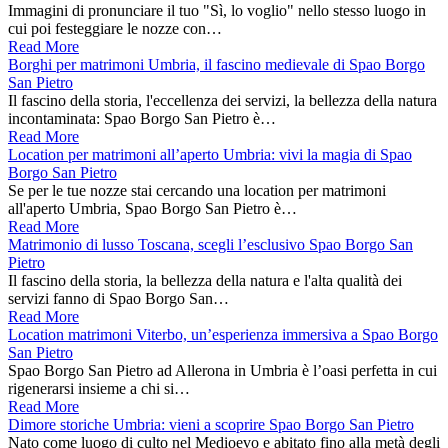
Immagini di pronunciare il tuo "Sì, lo voglio" nello stesso luogo in
cui poi festeggiare le nozze con…
Read More
Borghi per matrimoni Umbria, il fascino medievale di Spao Borgo
San Pietro
Il fascino della storia, l'eccellenza dei servizi, la bellezza della natura
incontaminata: Spao Borgo San Pietro è…
Read More
Location per matrimoni all’aperto Umbria: vivi la magia di Spao
Borgo San Pietro
Se per le tue nozze stai cercando una location per matrimoni
all'aperto Umbria, Spao Borgo San Pietro è…
Read More
Matrimonio di lusso Toscana, scegli l’esclusivo Spao Borgo San
Pietro
Il fascino della storia, la bellezza della natura e l'alta qualità dei
servizi fanno di Spao Borgo San…
Read More
Location matrimoni Viterbo, un’esperienza immersiva a Spao Borgo
San Pietro
Spao Borgo San Pietro ad Allerona in Umbria è l’oasi perfetta in cui
rigenerarsi insieme a chi si…
Read More
Dimore storiche Umbria: vieni a scoprire Spao Borgo San Pietro
Nato come luogo di culto nel Medioevo e abitato fino alla metà degli