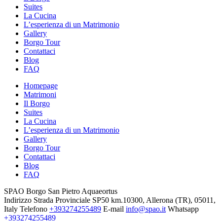
Suites
La Cucina
L’esperienza di un Matrimonio
Gallery
Borgo Tour
Contattaci
Blog
FAQ
Homepage
Matrimoni
Il Borgo
Suites
La Cucina
L’esperienza di un Matrimonio
Gallery
Borgo Tour
Contattaci
Blog
FAQ
SPAO Borgo San Pietro Aquaeortus
Indirizzo
Strada Provinciale SP50 km.10300, Allerona (TR), 05011,
Italy
Telefono
+393274255489
E-mail
info@spao.it
Whatsapp
+393274255489