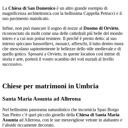
La
Chiesa di San Domenico
è un altro grande esempio di
magnificenza architettonica con la bellissima Cappella Petrucci e il
suo pavimento maiolicato.
Infine, non può mancare il sogno di nozze al
Duomo di Orvieto
,
riconosciuto da molti come una delle cattedrali più belle del mondo
intero e a cui non potrai resistere. Il perché è presto detto: al suo
interno spiccano bassorilievi, mosaici, affreschi, il tutto dentro mura
che mescolano sapientemente le bellezze dello stile medievale e di
quello gotico. Sposarsi a Orvieto, in queste location così intrise di
storia e arte, porterà il vostro scambio dei voti nuziali al livello
successivo.
Chiese per matrimoni in Umbria
Santa Maria Assunta ad Allerona
Nel bellissimo panorama naturalistico che incornicia Spao Borgo
San Pietro c’è quel piccolo gioiello della
Chiesa di Santa Maria
Assunta
ad Allerona, con le sue meravigliose vetrate in alabastro e
l’abside riccamente decorato.