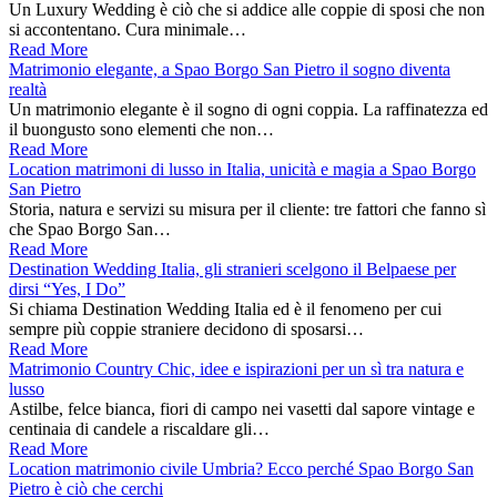
Un Luxury Wedding è ciò che si addice alle coppie di sposi che non
si accontentano. Cura minimale…
Read More
Matrimonio elegante, a Spao Borgo San Pietro il sogno diventa
realtà
Un matrimonio elegante è il sogno di ogni coppia. La raffinatezza ed
il buongusto sono elementi che non…
Read More
Location matrimoni di lusso in Italia, unicità e magia a Spao Borgo
San Pietro
Storia, natura e servizi su misura per il cliente: tre fattori che fanno sì
che Spao Borgo San…
Read More
Destination Wedding Italia, gli stranieri scelgono il Belpaese per
dirsi “Yes, I Do”
Si chiama Destination Wedding Italia ed è il fenomeno per cui
sempre più coppie straniere decidono di sposarsi…
Read More
Matrimonio Country Chic, idee e ispirazioni per un sì tra natura e
lusso
Astilbe, felce bianca, fiori di campo nei vasetti dal sapore vintage e
centinaia di candele a riscaldare gli…
Read More
Location matrimonio civile Umbria? Ecco perché Spao Borgo San
Pietro è ciò che cerchi