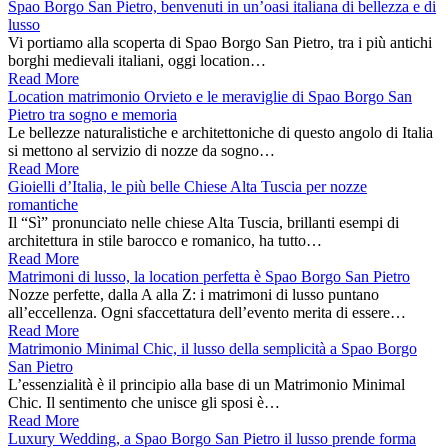
Spao Borgo San Pietro, benvenuti in un’oasi italiana di bellezza e di
lusso
Vi portiamo alla scoperta di Spao Borgo San Pietro, tra i più antichi
borghi medievali italiani, oggi location…
Read More
Location matrimonio Orvieto e le meraviglie di Spao Borgo San
Pietro tra sogno e memoria
Le bellezze naturalistiche e architettoniche di questo angolo di Italia
si mettono al servizio di nozze da sogno…
Read More
Gioielli d’Italia, le più belle Chiese Alta Tuscia per nozze
romantiche
Il “Sì” pronunciato nelle chiese Alta Tuscia, brillanti esempi di
architettura in stile barocco e romanico, ha tutto…
Read More
Matrimoni di lusso, la location perfetta è Spao Borgo San Pietro
Nozze perfette, dalla A alla Z: i matrimoni di lusso puntano
all’eccellenza. Ogni sfaccettatura dell’evento merita di essere…
Read More
Matrimonio Minimal Chic, il lusso della semplicità a Spao Borgo
San Pietro
L’essenzialità è il principio alla base di un Matrimonio Minimal
Chic. Il sentimento che unisce gli sposi è…
Read More
Luxury Wedding, a Spao Borgo San Pietro il lusso prende forma