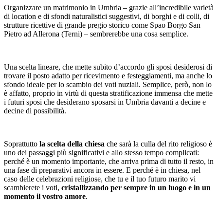
Organizzare un matrimonio in Umbria – grazie all’incredibile varietà
di location e di sfondi naturalistici suggestivi, di borghi e di colli, di
strutture ricettive di grande pregio storico come
Spao Borgo San
Pietro
ad Allerona (Terni) – sembrerebbe una cosa semplice.
Una scelta lineare, che mette subito d’accordo gli sposi desiderosi di
trovare il posto adatto per ricevimento e festeggiamenti, ma anche lo
sfondo ideale per lo scambio dei voti nuziali. Semplice, però, non lo
è affatto, proprio in virtù di questa stratificazione immensa che mette
i futuri sposi che desiderano sposarsi in Umbria davanti a decine e
decine di possibilità.
Soprattutto
la scelta della chiesa
che sarà la culla del rito religioso è
uno dei passaggi più significativi e allo stesso tempo complicati:
perché è un momento importante, che arriva prima di tutto il resto, in
una fase di preparativi ancora in essere. E perché è in chiesa, nel
caso delle celebrazioni religiose, che tu e il tuo futuro marito vi
scambierete i voti,
cristallizzando per sempre in un luogo e in un
momento il vostro amore
.