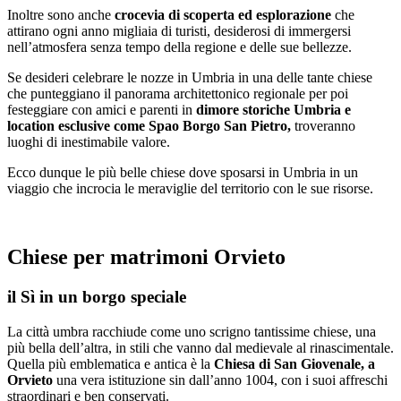
Inoltre sono anche
crocevia di scoperta ed esplorazione
che
attirano ogni anno migliaia di turisti, desiderosi di immergersi
nell’atmosfera senza tempo della regione e delle sue bellezze.
Se desideri celebrare le nozze in Umbria in una delle tante chiese
che punteggiano il panorama architettonico regionale per poi
festeggiare con amici e parenti in
dimore storiche Umbria
e
location esclusive come Spao Borgo San Pietro,
troveranno
luoghi di inestimabile valore.
Ecco dunque le più belle chiese dove sposarsi in Umbria in un
viaggio che incrocia le meraviglie del territorio con le sue risorse.
Chiese per matrimoni Orvieto
il Sì in un borgo speciale
La città umbra racchiude come uno scrigno tantissime chiese, una
più bella dell’altra, in stili che vanno dal medievale al rinascimentale.
Quella più emblematica e antica è la
Chiesa di San Giovenale, a
Orvieto
una vera istituzione sin dall’anno 1004, con i suoi affreschi
straordinari e ben conservati.