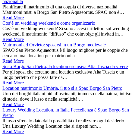
nazionalità
Pianificare il matrimonio di una coppia di diversa nazionalità
Matrimoni misti a Borgo San Pietro Aquaeortus. SPAO non è…
Read More
Cos’è un wedding weekend e come organizzarlo
Cos’è un wedding weekend? Si sono accesi i riflettori sul wedding
weekend, il matrimonio “diffuso” che coinvolge gli invitati in…
Read More
Matrimoni ad Orvieto: sposarsi in un Borgo medievale
SPAO San Pietro Aquaeortus è il luogo migliore per le coppie che
cercano una "location per matrimoni a…
Read More
Spao Borgo San Pietro, la location esclusiva Alta Tuscia da vivere
Per gli sposi che cercano una location esclusiva Alta Tuscia e un
luogo perfetto che possa fare da…
Read More
Location matrimonio Umbria, il tuo sì a Spao Borgo San Pietro
Uno dei borghi italiani più affascinanti, immerso nella natura, intriso
di storia, dove il lusso è nella semplicità:…
Read More
Luxury Wedding Location, in Italia l’eccellenza è Spao Borgo San
Pietro
Il lusso sfrenato dato dalla possibilità di realizzare ogni desiderio.
Una Luxury Wedding Location che si rispetti non…
Read More