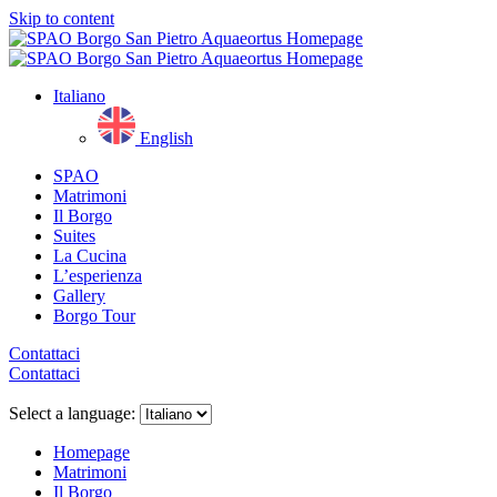
Skip to content
Italiano
English
SPAO
Matrimoni
Il Borgo
Suites
La Cucina
L’esperienza
Gallery
Borgo Tour
Contattaci
Contattaci
Close
menu
Select a language:
Homepage
Matrimoni
Il Borgo