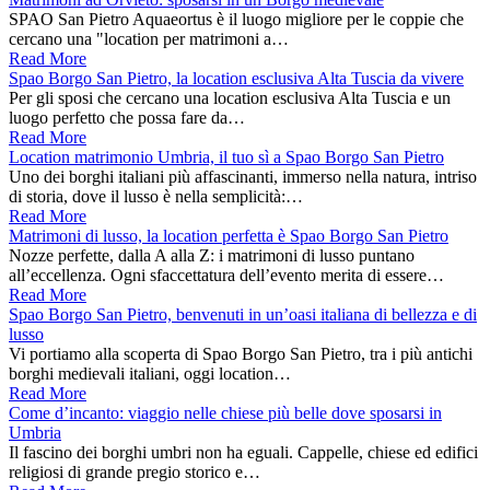
SPAO San Pietro Aquaeortus è il luogo migliore per le coppie che
cercano una "location per matrimoni a…
Read More
Spao Borgo San Pietro, la location esclusiva Alta Tuscia da vivere
Per gli sposi che cercano una location esclusiva Alta Tuscia e un
luogo perfetto che possa fare da…
Read More
Location matrimonio Umbria, il tuo sì a Spao Borgo San Pietro
Uno dei borghi italiani più affascinanti, immerso nella natura, intriso
di storia, dove il lusso è nella semplicità:…
Read More
Matrimoni di lusso, la location perfetta è Spao Borgo San Pietro
Nozze perfette, dalla A alla Z: i matrimoni di lusso puntano
all’eccellenza. Ogni sfaccettatura dell’evento merita di essere…
Read More
Spao Borgo San Pietro, benvenuti in un’oasi italiana di bellezza e di
lusso
Vi portiamo alla scoperta di Spao Borgo San Pietro, tra i più antichi
borghi medievali italiani, oggi location…
Read More
Come d’incanto: viaggio nelle chiese più belle dove sposarsi in
Umbria
Il fascino dei borghi umbri non ha eguali. Cappelle, chiese ed edifici
religiosi di grande pregio storico e…