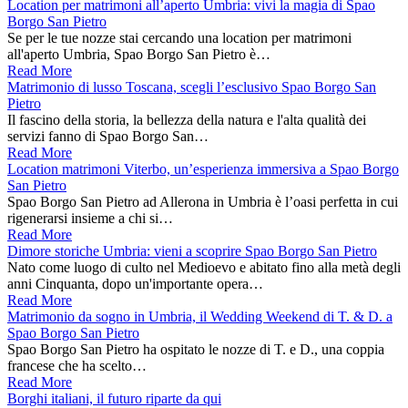
Location per matrimoni all’aperto Umbria: vivi la magia di Spao
Borgo San Pietro
Se per le tue nozze stai cercando una location per matrimoni
all'aperto Umbria, Spao Borgo San Pietro è…
Read More
Matrimonio di lusso Toscana, scegli l’esclusivo Spao Borgo San
Pietro
Il fascino della storia, la bellezza della natura e l'alta qualità dei
servizi fanno di Spao Borgo San…
Read More
Location matrimoni Viterbo, un’esperienza immersiva a Spao Borgo
San Pietro
Spao Borgo San Pietro ad Allerona in Umbria è l’oasi perfetta in cui
rigenerarsi insieme a chi si…
Read More
Dimore storiche Umbria: vieni a scoprire Spao Borgo San Pietro
Nato come luogo di culto nel Medioevo e abitato fino alla metà degli
anni Cinquanta, dopo un'importante opera…
Read More
Matrimonio da sogno in Umbria, il Wedding Weekend di T. & D. a
Spao Borgo San Pietro
Spao Borgo San Pietro ha ospitato le nozze di T. e D., una coppia
francese che ha scelto…
Read More
Borghi italiani, il futuro riparte da qui