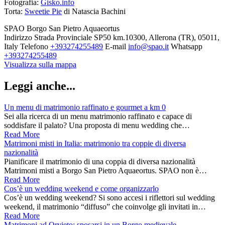
Fotografia:
Gisko.info
Torta:
Sweetie Pie
di Natascia Bachini
SPAO Borgo San Pietro Aquaeortus
Indirizzo
Strada Provinciale SP50 km.10300, Allerona (TR), 05011,
Italy
Telefono
+393274255489
E-mail
info@spao.it
Whatsapp
+393274255489
Visualizza sulla mappa
Leggi anche...
Un menu di matrimonio raffinato e gourmet a km 0
Sei alla ricerca di un menu matrimonio raffinato e capace di
soddisfare il palato? Una proposta di menu wedding che…
Read More
Matrimoni misti in Italia: matrimonio tra coppie di diversa
nazionalità
Pianificare il matrimonio di una coppia di diversa nazionalità
Matrimoni misti a Borgo San Pietro Aquaeortus. SPAO non è…
Read More
Cos’è un wedding weekend e come organizzarlo
Cos’è un wedding weekend? Si sono accesi i riflettori sul wedding
weekend, il matrimonio “diffuso” che coinvolge gli invitati in…
Read More
Matrimoni ad Orvieto: sposarsi in un Borgo medievale