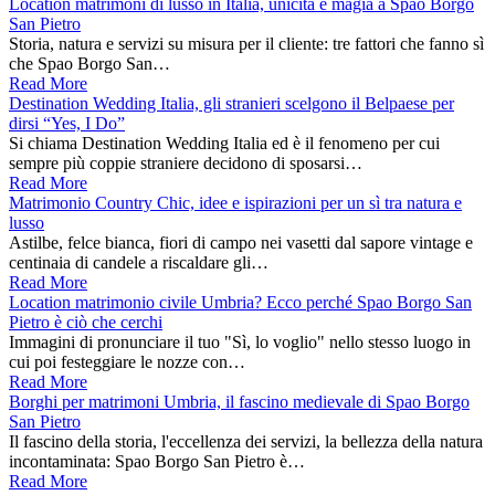
Location matrimoni di lusso in Italia, unicità e magia a Spao Borgo
San Pietro
Storia, natura e servizi su misura per il cliente: tre fattori che fanno sì
che Spao Borgo San…
Read More
Destination Wedding Italia, gli stranieri scelgono il Belpaese per
dirsi “Yes, I Do”
Si chiama Destination Wedding Italia ed è il fenomeno per cui
sempre più coppie straniere decidono di sposarsi…
Read More
Matrimonio Country Chic, idee e ispirazioni per un sì tra natura e
lusso
Astilbe, felce bianca, fiori di campo nei vasetti dal sapore vintage e
centinaia di candele a riscaldare gli…
Read More
Location matrimonio civile Umbria? Ecco perché Spao Borgo San
Pietro è ciò che cerchi
Immagini di pronunciare il tuo "Sì, lo voglio" nello stesso luogo in
cui poi festeggiare le nozze con…
Read More
Borghi per matrimoni Umbria, il fascino medievale di Spao Borgo
San Pietro
Il fascino della storia, l'eccellenza dei servizi, la bellezza della natura
incontaminata: Spao Borgo San Pietro è…
Read More