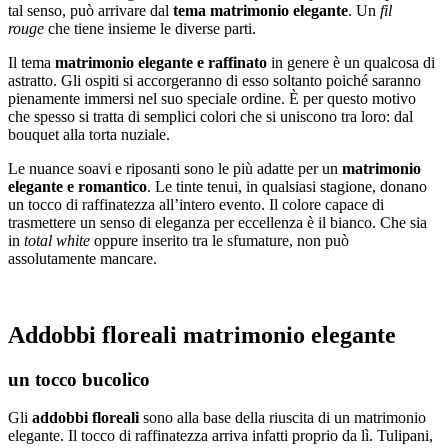
tal senso, può arrivare dal
tema matrimonio elegante
. Un
fil
rouge
che tiene insieme le diverse parti.
Il tema
matrimonio elegante e raffinato
in genere è un qualcosa di
astratto. Gli ospiti si accorgeranno di esso soltanto poiché saranno
pienamente immersi nel suo speciale ordine. È per questo motivo
che spesso si tratta di semplici colori che si uniscono tra loro: dal
bouquet alla torta nuziale.
Le nuance soavi e riposanti sono le più adatte per un
matrimonio
elegante e romantico
. Le tinte tenui, in qualsiasi stagione, donano
un tocco di raffinatezza all’intero evento. Il colore capace di
trasmettere un senso di eleganza per eccellenza è il bianco. Che sia
in
total white
oppure inserito tra le sfumature, non può
assolutamente mancare.
Addobbi floreali matrimonio elegante
un tocco bucolico
Gli
addobbi floreali
sono alla base della riuscita di un matrimonio
elegante. Il tocco di raffinatezza arriva infatti proprio da lì. Tulipani,