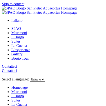
Skip to content
Italiano
SPAO
Matrimoni
Il Borgo
Suites
La Cucina
L’esperienza
Gallery
Borgo Tour
Contattaci
Contattaci
Close
menu
Select a language:
Homepage
Matrimoni
Il Borgo
Suites
La Cucina