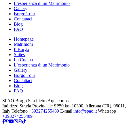
L’esperienza di un Matrimonio
Gallery
Borgo Tour
Contattaci
Blog
FAQ
Homepage
Matrimoni
Il Borgo
Suites
La Cucina
L’esperienza di un Matrimonio
Gallery
Borgo Tour
Contattaci
Blog
FAQ
SPAO Borgo San Pietro Aquaeortus
Indirizzo
Strada Provinciale SP50 km.10300, Allerona (TR), 05011,
Italy
Telefono
+393274255489
E-mail
info@spao.it
Whatsapp
+393274255489