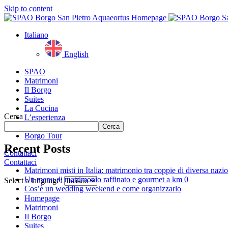
Skip to content
Italiano
English
SPAO
Matrimoni
Il Borgo
Suites
La Cucina
Cerca
L’esperienza
Gallery
Cerca
Borgo Tour
Recent Posts
Contattaci
Contattaci
Matrimoni misti in Italia: matrimonio tra coppie di diversa nazio
Close
Un menu di matrimonio raffinato e gourmet a km 0
menu
Select a language:
Cos’è un wedding weekend e come organizzarlo
Homepage
Matrimoni
Il Borgo
Suites