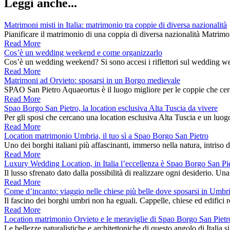
Leggi anche...
Matrimoni misti in Italia: matrimonio tra coppie di diversa nazionalità
Pianificare il matrimonio di una coppia di diversa nazionalità Matr
Read More
Cos’è un wedding weekend e come organizzarlo
Cos’è un wedding weekend? Si sono accesi i riflettori sul wedding we
Read More
Matrimoni ad Orvieto: sposarsi in un Borgo medievale
SPAO San Pietro Aquaeortus è il luogo migliore per le coppie che ce
Read More
Spao Borgo San Pietro, la location esclusiva Alta Tuscia da vivere
Per gli sposi che cercano una location esclusiva Alta Tuscia e un luo
Read More
Location matrimonio Umbria, il tuo sì a Spao Borgo San Pietro
Uno dei borghi italiani più affascinanti, immerso nella natura, intriso d
Read More
Luxury Wedding Location, in Italia l’eccellenza è Spao Borgo San Pi
Il lusso sfrenato dato dalla possibilità di realizzare ogni desiderio.
Read More
Come d’incanto: viaggio nelle chiese più belle dove sposarsi in Umbr
Il fascino dei borghi umbri non ha eguali. Cappelle, chiese ed edifici 
Read More
Location matrimonio Orvieto e le meraviglie di Spao Borgo San Pietr
Le bellezze naturalistiche e architettoniche di questo angolo di Italia