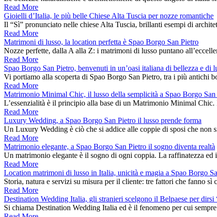
Read More
Gioielli d’Italia, le più belle Chiese Alta Tuscia per nozze romantiche
Il “Sì” pronunciato nelle chiese Alta Tuscia, brillanti esempi di archit
Read More
Matrimoni di lusso, la location perfetta è Spao Borgo San Pietro
Nozze perfette, dalla A alla Z: i matrimoni di lusso puntano all’eccell
Read More
Spao Borgo San Pietro, benvenuti in un’oasi italiana di bellezza e di l
Vi portiamo alla scoperta di Spao Borgo San Pietro, tra i più antichi b
Read More
Matrimonio Minimal Chic, il lusso della semplicità a Spao Borgo San 
L’essenzialità è il principio alla base di un Matrimonio Minimal Chic.
Read More
Luxury Wedding, a Spao Borgo San Pietro il lusso prende forma
Un Luxury Wedding è ciò che si addice alle coppie di sposi che non
Read More
Matrimonio elegante, a Spao Borgo San Pietro il sogno diventa realtà
Un matrimonio elegante è il sogno di ogni coppia. La raffinatezza e
Read More
Location matrimoni di lusso in Italia, unicità e magia a Spao Borgo Sa
Storia, natura e servizi su misura per il cliente: tre fattori che fanno
Read More
Destination Wedding Italia, gli stranieri scelgono il Belpaese per dirsi
Si chiama Destination Wedding Italia ed è il fenomeno per cui sempre
Read More