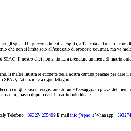
 gli sposi. Un percorso in cui la coppia, affiancata dal nostro team di f
onio che non si limita solo all’assaggio di proposte gourmet, ma va molt
sti SPAO: Il nostro chef non si limita a preparare un menu di matrimonio r
u, il maître illustra le etichette della nostra cantina pensate per dare il
oni SPAO, l’attenzione a ogni dettaglio.
ala con cui gli sposi interagiscono durante l’assaggio di prova del menu 
di costruire, passo dopo passo, il matrimonio ideale.
taly
Telefono
+393274255489
E-mail
info@spao.it
Whatsapp
+39327