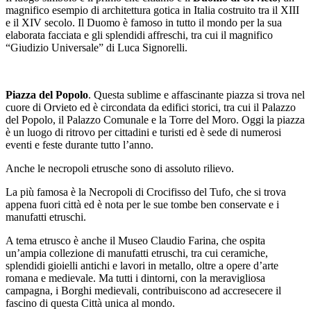
magnifico esempio di architettura gotica in Italia costruito tra il XIII
e il XIV secolo. Il Duomo è famoso in tutto il mondo per la sua
elaborata facciata e gli splendidi affreschi, tra cui il magnifico
“Giudizio Universale” di Luca Signorelli.
Piazza del Popolo
. Questa sublime e affascinante piazza si trova nel
cuore di Orvieto ed è circondata da edifici storici, tra cui il Palazzo
del Popolo, il Palazzo Comunale e la Torre del Moro. Oggi la piazza
è un luogo di ritrovo per cittadini e turisti ed è sede di numerosi
eventi e feste durante tutto l’anno.
Anche le necropoli etrusche sono di assoluto rilievo.
La più famosa è la Necropoli di Crocifisso del Tufo, che si trova
appena fuori città ed è nota per le sue tombe ben conservate e i
manufatti etruschi.
A tema etrusco è anche il Museo Claudio Farina, che ospita
un’ampia collezione di manufatti etruschi, tra cui ceramiche,
splendidi gioielli antichi e lavori in metallo, oltre a opere d’arte
romana e medievale. Ma tutti i dintorni, con la meravigliosa
campagna, i Borghi medievali, contribuiscono ad accresecere il
fascino di questa Città unica al mondo.