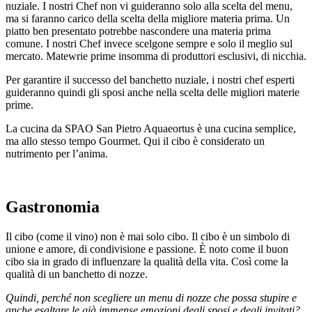
nuziale. I nostri Chef non vi guideranno solo alla scelta del menu,
ma si faranno carico della scelta della migliore materia prima. Un
piatto ben presentato potrebbe nascondere una materia prima
comune. I nostri Chef invece scelgone sempre e solo il meglio sul
mercato. Matewrie prime insomma di produttori esclusivi, di nicchia.
Per garantire il successo del banchetto nuziale, i nostri chef esperti
guideranno quindi gli sposi anche nella scelta delle migliori materie
prime.
La cucina da SPAO San Pietro Aquaeortus è una cucina semplice,
ma allo stesso tempo Gourmet. Qui il cibo è considerato un
nutrimento per l’anima.
Gastronomia
Il cibo (come il vino) non è mai solo cibo. Il cibo è un simbolo di
unione e amore, di condivisione e passione. È noto come il buon
cibo sia in grado di influenzare la qualità della vita. Così come la
qualità di un banchetto di nozze.
Quindi, perché non scegliere un menu di nozze che possa stupire e
anche esaltare le già immense emozioni degli sposi e degli invitati?