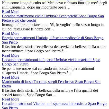
Nato come luogo di culto nel Medioevo e abitato fino alla metà degli
anni Cinquanta, dopo un'importante opera…
Read More
Location matrimonio civile Umbria? Ecco perché Spao Borgo San
Pietro è ciò che cerchi
Immagini di pronunciare il tuo "Sì, lo voglio" nello stesso luogo in
cui poi festeggiare le nozze con…
Read More
Borghi per matrimoni Umbria, il fascino medievale di Spao Borgo
San Pietro
Il fascino della storia, l'eccellenza dei servizi, la bellezza della natura
incontaminata: Spao Borgo San Pietro è…
Read More
Location per matrimoni all’aperto Umbria: vivi la magia di Spao
Borgo San Pietro
Se per le tue nozze stai cercando una location per matrimoni
all'aperto Umbria, Spao Borgo San Pietro è…
Read More
Matrimonio di lusso Toscana, scegli l’esclusivo Spao Borgo San
Pietro
Il fascino della storia, la bellezza della natura e l'alta qualità dei
servizi fanno di Spao Borgo San…
Read More
Location matrimoni Viterbo, un’esperienza immersiva a Spao Borgo
San Pietro