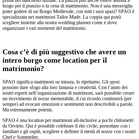
prima del banchetto nuziale. La piazza può anche essere adibita a
luogo per il pranzio o la cena di matrimonio. Non è una meraviglia
poter godere di un Borgo Medievale, con tutti i suoi spazi? SPAO è
specializzata nei matrimoni Tailor Made. La coppia qui potrà
scegliere insieme alla nostra wedding planner come e dove
organizzare i vari momenti del matrimonio.
Cosa c’è di più suggestivo che avere un
intero borgo come location per il
matrimonio?
SPAO significa matrimoni su misura, lo ripetiamo. Gli sposi
possono dare sfogo alla loro fantasia e creatività. Con l’aiuto dei
nostri esperti nell’organizzazione di matrimoni, sarà possibile creare
un ricevimento di nozze memorabile, il cui ricordo continuerà (per
sempre) ad evocare emozioni e sentimenti non descrivibili a parole.
Ma estremamente potenti.
SPAO è una location per matrimoni all-inclusive a pochi chilometri
da Orvieto. Qui è possibile celebrare il rito civile, pernottare con i
familiari e gli ospiti, scegliere e definire il menù di nozze con i nostri
Chef e Sommelier.