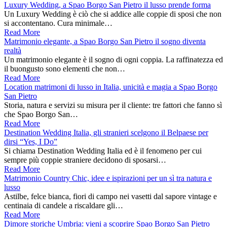
Luxury Wedding, a Spao Borgo San Pietro il lusso prende forma
Un Luxury Wedding è ciò che si addice alle coppie di sposi che non
si accontentano. Cura minimale…
Read More
Matrimonio elegante, a Spao Borgo San Pietro il sogno diventa
realtà
Un matrimonio elegante è il sogno di ogni coppia. La raffinatezza ed
il buongusto sono elementi che non…
Read More
Location matrimoni di lusso in Italia, unicità e magia a Spao Borgo
San Pietro
Storia, natura e servizi su misura per il cliente: tre fattori che fanno sì
che Spao Borgo San…
Read More
Destination Wedding Italia, gli stranieri scelgono il Belpaese per
dirsi “Yes, I Do”
Si chiama Destination Wedding Italia ed è il fenomeno per cui
sempre più coppie straniere decidono di sposarsi…
Read More
Matrimonio Country Chic, idee e ispirazioni per un sì tra natura e
lusso
Astilbe, felce bianca, fiori di campo nei vasetti dal sapore vintage e
centinaia di candele a riscaldare gli…
Read More
Dimore storiche Umbria: vieni a scoprire Spao Borgo San Pietro