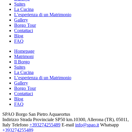
Suites
La Cucina
L’esperienza di un Matrimonio
Gallery
Borgo Tour
Contattaci
Blog
FAQ
Homepage
Matrimoni
Il Borgo
Suites
La Cucina
L’esperienza di un Matrimonio
Gallery
Borgo Tour
Contattaci
Blog
FAQ
SPAO Borgo San Pietro Aquaeortus
Indirizzo
Strada Provinciale SP50 km.10300, Allerona (TR), 05011,
Italy
Telefono
+393274255489
E-mail
info@spao.it
Whatsapp
+393274255489