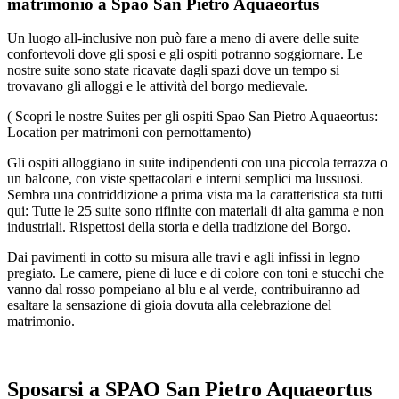
matrimonio a Spao San Pietro Aquaeortus
Un luogo all-inclusive non può fare a meno di avere delle suite
confortevoli dove gli sposi e gli ospiti potranno soggiornare. Le
nostre suite sono state ricavate dagli spazi dove un tempo si
trovavano gli alloggi e le attività del borgo medievale.
( Scopri le nostre Suites per gli ospiti Spao San Pietro Aquaeortus:
Location per matrimoni con pernottamento)
Gli ospiti alloggiano in suite indipendenti con una piccola terrazza o
un balcone, con viste spettacolari e interni semplici ma lussuosi.
Sembra una contriddizione a prima vista ma la caratteristica sta tutti
qui: Tutte le 25 suite sono rifinite con materiali di alta gamma e non
industriali. Rispettosi della storia e della tradizione del Borgo.
Dai pavimenti in cotto su misura alle travi e agli infissi in legno
pregiato. Le camere, piene di luce e di colore con toni e stucchi che
vanno dal rosso pompeiano al blu e al verde, contribuiranno ad
esaltare la sensazione di gioia dovuta alla celebrazione del
matrimonio.
Sposarsi a SPAO San Pietro Aquaeortus