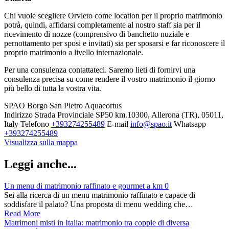
Chi vuole scegliere Orvieto come location per il proprio matrimonio
potrà, quindi, affidarsi completamente al nostro staff sia per il
ricevimento di nozze (comprensivo di banchetto nuziale e
pernottamento per sposi e invitati) sia per sposarsi e far riconoscere il
proprio matrimonio a livello internazionale.
Per una consulenza contattateci. Saremo lieti di fornirvi una
consulenza precisa su come rendere il vostro matrimonio il giorno
più bello di tutta la vostra vita.
SPAO Borgo San Pietro Aquaeortus
Indirizzo
Strada Provinciale SP50 km.10300, Allerona (TR), 05011,
Italy
Telefono
+393274255489
E-mail
info@spao.it
Whatsapp
+393274255489
Visualizza sulla mappa
Leggi anche...
Un menu di matrimonio raffinato e gourmet a km 0
Sei alla ricerca di un menu matrimonio raffinato e capace di
soddisfare il palato? Una proposta di menu wedding che…
Read More
Matrimoni misti in Italia: matrimonio tra coppie di diversa