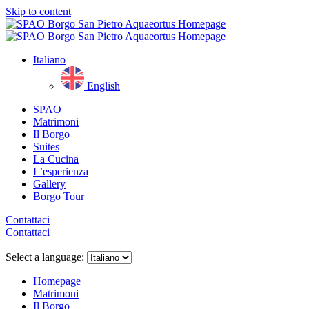
Skip to content
Italiano
English
SPAO
Matrimoni
Il Borgo
Suites
La Cucina
L’esperienza
Gallery
Borgo Tour
Contattaci
Contattaci
Close
menu
Select a language:
Homepage
Matrimoni
Il Borgo