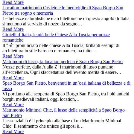
Read More
Location matrimonio Orvieto e le meraviglie di Spao Borgo San
Pietro tra sogno e memoria
Le bellezze naturalistiche e architettoniche di questo angolo di Italia
si mettono al servizio di nozze da sogno…
Read More
Gioielli d’Italia, le più belle Chiese Alta Tuscia per nozze
romantiche
Il “Sì” pronunciato nelle chiese Alta Tuscia, brillanti esempi di
architettura in stile barocco e romanico, ha tutto…
Read More
Matrimoni di lusso, la location perfetta è Spao Borgo San Pietro
Nozze perfette, dalla A alla Z: i matrimoni di lusso puntano
all’eccellenza. Ogni sfaccettatura dell’evento merita di essere…
Read More
Spao Borgo San Pietro, benvenuti in un’oasi italiana di bellezza e di
lusso
Vi portiamo alla scoperta di Spao Borgo San Pietro, tra i più antichi
borghi medievali italiani, oggi location…
Read More
Matrimonio Minimal Chic, il lusso della semplicità a Spao Borgo
San Pietro
L’essenzialità è il principio alla base di un Matrimonio Minimal
Chic. Il sentimento che unisce gli sposi è…
Read More