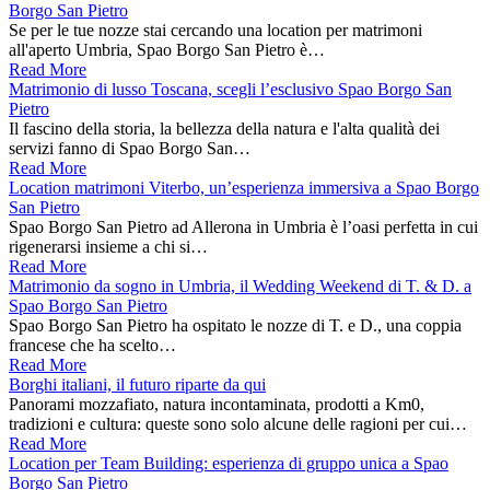
Borgo San Pietro
Se per le tue nozze stai cercando una location per matrimoni
all'aperto Umbria, Spao Borgo San Pietro è…
Read More
Matrimonio di lusso Toscana, scegli l’esclusivo Spao Borgo San
Pietro
Il fascino della storia, la bellezza della natura e l'alta qualità dei
servizi fanno di Spao Borgo San…
Read More
Location matrimoni Viterbo, un’esperienza immersiva a Spao Borgo
San Pietro
Spao Borgo San Pietro ad Allerona in Umbria è l’oasi perfetta in cui
rigenerarsi insieme a chi si…
Read More
Matrimonio da sogno in Umbria, il Wedding Weekend di T. & D. a
Spao Borgo San Pietro
Spao Borgo San Pietro ha ospitato le nozze di T. e D., una coppia
francese che ha scelto…
Read More
Borghi italiani, il futuro riparte da qui
Panorami mozzafiato, natura incontaminata, prodotti a Km0,
tradizioni e cultura: queste sono solo alcune delle ragioni per cui…
Read More
Location per Team Building: esperienza di gruppo unica a Spao
Borgo San Pietro