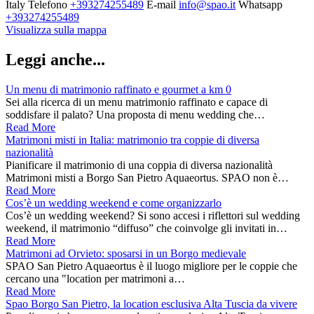
Italy
Telefono
+393274255489
E-mail
info@spao.it
Whatsapp
+393274255489
Visualizza sulla mappa
Leggi anche...
Un menu di matrimonio raffinato e gourmet a km 0
Sei alla ricerca di un menu matrimonio raffinato e capace di
soddisfare il palato? Una proposta di menu wedding che…
Read More
Matrimoni misti in Italia: matrimonio tra coppie di diversa
nazionalità
Pianificare il matrimonio di una coppia di diversa nazionalità
Matrimoni misti a Borgo San Pietro Aquaeortus. SPAO non è…
Read More
Cos’è un wedding weekend e come organizzarlo
Cos’è un wedding weekend? Si sono accesi i riflettori sul wedding
weekend, il matrimonio “diffuso” che coinvolge gli invitati in…
Read More
Matrimoni ad Orvieto: sposarsi in un Borgo medievale
SPAO San Pietro Aquaeortus è il luogo migliore per le coppie che
cercano una "location per matrimoni a…
Read More
Spao Borgo San Pietro, la location esclusiva Alta Tuscia da vivere