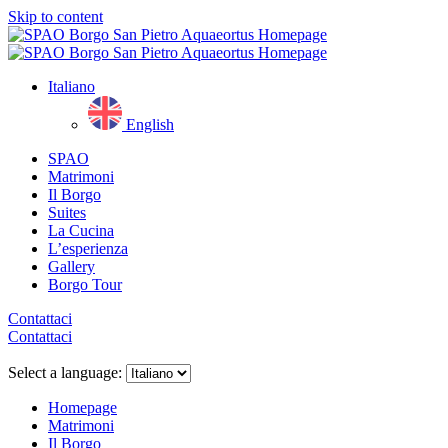
Skip to content
Italiano
English
SPAO
Matrimoni
Il Borgo
Suites
La Cucina
L’esperienza
Gallery
Borgo Tour
Contattaci
Contattaci
Close
menu
Select a language:
Homepage
Matrimoni
Il Borgo