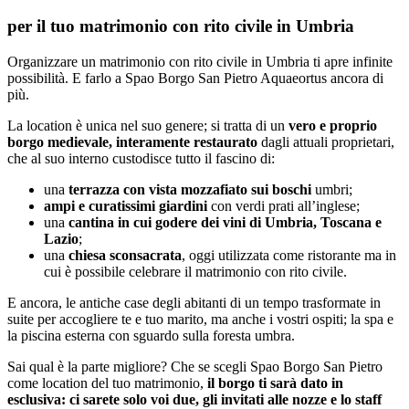
per il tuo matrimonio con rito civile in Umbria
Organizzare un matrimonio con rito civile in Umbria ti apre infinite
possibilità. E farlo a Spao Borgo San Pietro Aquaeortus ancora di
più.
La location è unica nel suo genere; si tratta di un
vero e proprio
borgo medievale, interamente restaurato
dagli attuali proprietari,
che al suo interno custodisce tutto il fascino di:
una
terrazza con vista mozzafiato sui boschi
umbri;
ampi e curatissimi giardini
con verdi prati all’inglese;
una
cantina in cui godere dei vini di Umbria, Toscana e
Lazio
;
una
chiesa sconsacrata
, oggi utilizzata come ristorante ma in
cui è possibile celebrare il matrimonio con rito civile.
E ancora, le antiche case degli abitanti di un tempo trasformate in
suite per accogliere te e tuo marito, ma anche i vostri ospiti; la spa e
la piscina esterna con sguardo sulla foresta umbra.
Sai qual è la parte migliore? Che se scegli Spao Borgo San Pietro
come location del tuo matrimonio,
il borgo ti sarà dato in
esclusiva: ci sarete solo voi due, gli invitati alle nozze e lo staff