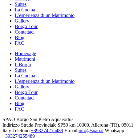
Suites
La Cucina
L’esperienza di un Matrimonio
Gallery
Borgo Tour
Contattaci
Blog
FAQ
Homepage
Matrimoni
Il Borgo
Suites
La Cucina
L’esperienza di un Matrimonio
Gallery
Borgo Tour
Contattaci
Blog
FAQ
SPAO Borgo San Pietro Aquaeortus
Indirizzo
Strada Provinciale SP50 km.10300, Allerona (TR), 05011,
Italy
Telefono
+393274255489
E-mail
info@spao.it
Whatsapp
+393274255489