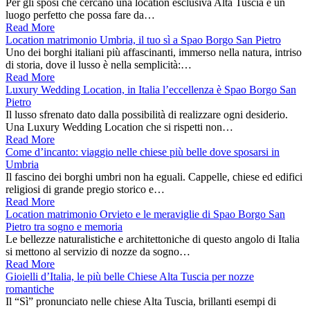
Per gli sposi che cercano una location esclusiva Alta Tuscia e un
luogo perfetto che possa fare da…
Read More
Location matrimonio Umbria, il tuo sì a Spao Borgo San Pietro
Uno dei borghi italiani più affascinanti, immerso nella natura, intriso
di storia, dove il lusso è nella semplicità:…
Read More
Luxury Wedding Location, in Italia l’eccellenza è Spao Borgo San
Pietro
Il lusso sfrenato dato dalla possibilità di realizzare ogni desiderio.
Una Luxury Wedding Location che si rispetti non…
Read More
Come d’incanto: viaggio nelle chiese più belle dove sposarsi in
Umbria
Il fascino dei borghi umbri non ha eguali. Cappelle, chiese ed edifici
religiosi di grande pregio storico e…
Read More
Location matrimonio Orvieto e le meraviglie di Spao Borgo San
Pietro tra sogno e memoria
Le bellezze naturalistiche e architettoniche di questo angolo di Italia
si mettono al servizio di nozze da sogno…
Read More
Gioielli d’Italia, le più belle Chiese Alta Tuscia per nozze
romantiche
Il “Sì” pronunciato nelle chiese Alta Tuscia, brillanti esempi di