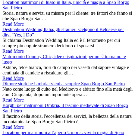
Location matrimoni di lusso in Italia, unicità e magia a Spao Borgo
San Pietro
Storia, natura e servizi su misura per il cliente: tre fattori che fanno sì
che Spao Borgo San…
Read More
Destination Wedding Italia, gli stranieri scelgono il Belpaese per
dirsi “Yes, I Do”
Si chiama Destination Wedding Italia ed è il fenomeno per cui
sempre più coppie straniere decidono di sposarsi…
Read More
Matrimonio Country Chic, idee e ispirazioni per un sì tra natura e
lusso
Astilbe, felce bianca, fiori di campo nei vasetti dal sapore vintage e
centinaia di candele a riscaldare gli…
Read More
Dimore storiche Umbria: vieni a scoprire Spao Borgo San Pietro
Nato come luogo di culto nel Medioevo e abitato fino alla metà degli
anni Cinquanta, dopo un'importante opera…
Read More
Borghi per matrimoni Umbria, il fascino medievale di Spao Borgo
San Pietro
Il fascino della storia, l'eccellenza dei servizi, la bellezza della natura
incontaminata: Spao Borgo San Pietro è…
Read More
Location per matrimoni all’aperto Umbria: vivi la magia di Spao