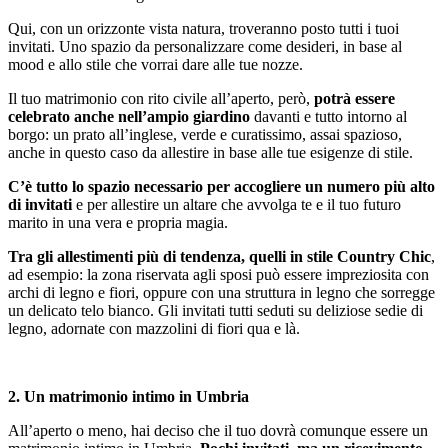
Qui, con un orizzonte vista natura, troveranno posto tutti i tuoi
invitati. Uno spazio da personalizzare come desideri, in base al
mood e allo stile che vorrai dare alle tue nozze.
Il tuo matrimonio con rito civile all’aperto, però,
potrà essere
celebrato anche nell’ampio giardino
davanti e tutto intorno al
borgo: un prato all’inglese, verde e curatissimo, assai spazioso,
anche in questo caso da allestire in base alle tue esigenze di stile.
C’è tutto lo spazio necessario per accogliere un numero più alto
di invitati
e per allestire un altare che avvolga te e il tuo futuro
marito in una vera e propria magia.
Tra gli allestimenti più di tendenza, quelli in stile Country Chic
,
ad esempio: la zona riservata agli sposi può essere impreziosita con
archi di legno e fiori, oppure con una struttura in legno che sorregge
un delicato telo bianco. Gli invitati tutti seduti su deliziose sedie di
legno, adornate con mazzolini di fiori qua e là.
2. Un matrimonio intimo in Umbria
All’aperto o meno, hai deciso che il tuo dovrà comunque essere un