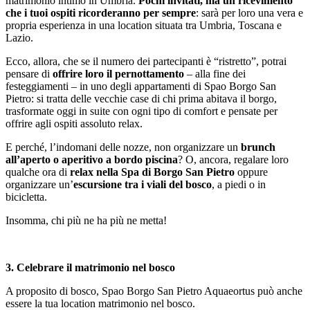
matrimonio intimo in Umbria.
Pochi invitati, ma un ricevimento
che i tuoi ospiti ricorderanno per sempre
: sarà per loro una vera e
propria esperienza in una location situata tra Umbria, Toscana e
Lazio.
Ecco, allora, che se il numero dei partecipanti è “ristretto”, potrai
pensare di
offrire loro il pernottamento
– alla fine dei
festeggiamenti – in uno degli appartamenti di Spao Borgo San
Pietro: si tratta delle vecchie case di chi prima abitava il borgo,
trasformate oggi in suite con ogni tipo di comfort e pensate per
offrire agli ospiti assoluto relax.
E perché, l’indomani delle nozze, non organizzare un
brunch
all’aperto o aperitivo a bordo piscina
? O, ancora, regalare loro
qualche ora di
relax nella Spa di Borgo San Pietro
oppure
organizzare un’
escursione tra i viali del bosco
, a piedi o in
bicicletta.
Insomma, chi più ne ha più ne metta!
3. Celebrare il matrimonio nel bosco
A proposito di bosco, Spao Borgo San Pietro Aquaeortus può anche
essere la tua location matrimonio nel bosco.