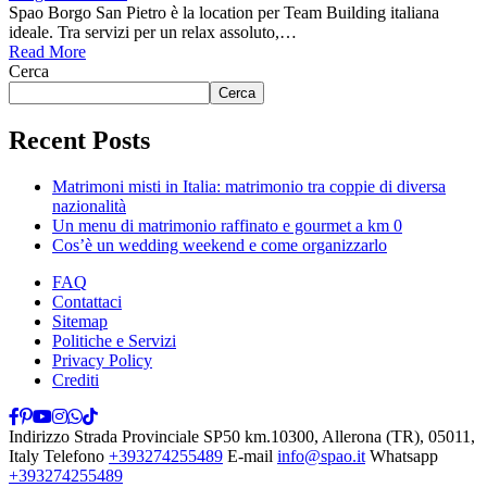
Spao Borgo San Pietro è la location per Team Building italiana
ideale. Tra servizi per un relax assoluto,…
Read More
Cerca
Cerca
Recent Posts
Matrimoni misti in Italia: matrimonio tra coppie di diversa
nazionalità
Un menu di matrimonio raffinato e gourmet a km 0
Cos’è un wedding weekend e come organizzarlo
FAQ
Contattaci
Sitemap
Politiche e Servizi
Privacy Policy
Crediti
Indirizzo
Strada Provinciale SP50 km.10300, Allerona (TR), 05011,
Italy
Telefono
+393274255489
E-mail
info@spao.it
Whatsapp
+393274255489