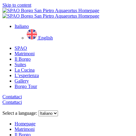
Skip to content
Italiano
English
SPAO
Matrimoni
Il Borgo
Suites
La Cucina
L’esperienza
Gallery
Borgo Tour
Contattaci
Contattaci
Close
menu
Select a language:
Homepage
Matrimoni
Il Borgo