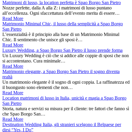
Matrimoni di lusso, la location perfetta è Spao Borgo San Pietro
Nozze perfette, dalla A alla Z: i matrimoni di lusso puntano
all’eccellenza. Ogni sfaccettatura dell’evento merita di essere…
Read More
Matrimonio Minimal Chic, il lusso della semplicità a Spao Borgo
San Pietro
L’essenzialità è il principio alla base di un Matrimonio Minimal
Chic. Il sentimento che unisce gli sposi è…
Read More
Luxury Wedding, a Spao Borgo San Pietro il lusso prende forma
Un Luxury Wedding è ciò che si addice alle coppie di sposi che non
si accontentano. Cura minimale…
Read More
Matrimonio elegante, a Spao Borgo San Pietro il sogno diventa
realtà
Un matrimonio elegante è il sogno di ogni coppia. La raffinatezza ed
il buongusto sono elementi che non…
Read More
Location matrimoni di lusso in Italia, unicità e magia a Spao Borgo
San Pietro
Storia, natura e servizi su misura per il cliente: tre fattori che fanno sì
che Spao Borgo San…
Read More
Destination Wedding Italia, gli stranieri scelgono il Belpaese per
dirsi “Yes, I Do”