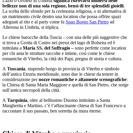
Lazio o Orvieto in Umbria
significa ritrovarsi immersi nelle
bellezze non di una sola regione, bensì di tre
splendidi gioielli
.
La scelta dello sfondo per la cerimonia religiosa, o in alternativa di
un matrimonio civile dentro una location che possa offrire spazi
adeguati al rito e al party come fa
Spao Borgo San Pietro
ad
Allerona in Umbria, si triplica.
Le chiese barocche della Tuscia – con una delle più suggestive che
si trova a Grotta di Castro nei pressi del lago di Bolsena ed è
intitolata a
Maria SS. del Suffragio –
sono perfette come location
per chi ama le strutture raccolte e intime, così come le chiese
romaniche di Viterbo, la città dei Papi, pregna di storia e cultura.
A
Tuscania
, stupendo borgo in provincia di Viterbo e simbolo
dell’antica Etruria meridionale, sono due le chiese da tenere in
considerazione per
nozze romantiche e altamente scenografiche
:
la Chiesa di Santa Maria Maggiore e quella di San Pietro, che sorge
sull’antica necropoli della città.
A
Tarquinia
, oltre al bellissimo Duomo intitolato a Santa
Margherita e Martino, c’è l’affascinante chiesa di San Francesco a
raccontare il suo passato, ben sorretta da mura eterne.