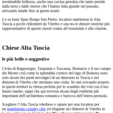
inestimabile bellezza, anche una cucina genuina che tanto prende
dalla terra e dalle risorse che l’hanno fatta grande nel passato,
arrivando intatte fino ai giorni nostri.
Lo sa bene Spao Borgo San Pietro, location matrimoni in Alta
Tuscia a pochi chilometri da Viterbo e una tra le dimore storiche più
rappresentative di questo mood votato all’essenziale e allo charme.
Chiese Alta Tuscia
le più belle e suggestive
Civita di Bagnoregio, Tarquinia e Tuscania, Bomarzo e il suo campo
dei Mostri così come la splendida cornice del lago di Bolsena sono
solo alcuni dei punti nevralgici di un itinerario in Tuscia e nei
dintorni di Viterbo che meritano una visita. Se stai cercando proprio
in questi territori la chiesa perfetta per lo scambio dei voti con il tuo
futuro marito, sappi che qui troverai alcuni degli emblemi più
importanti dell’architettura romanica e barocca dell’intera penisola.
Scegliere l’Alta Tuscia viterbese e optare per una location per
un
matrimonio country chic
ed elegante nei dintorni di Viterbo in