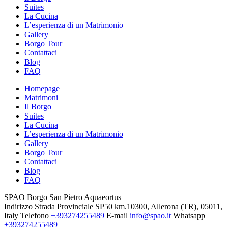
Suites
La Cucina
L’esperienza di un Matrimonio
Gallery
Borgo Tour
Contattaci
Blog
FAQ
Homepage
Matrimoni
Il Borgo
Suites
La Cucina
L’esperienza di un Matrimonio
Gallery
Borgo Tour
Contattaci
Blog
FAQ
SPAO Borgo San Pietro Aquaeortus
Indirizzo
Strada Provinciale SP50 km.10300, Allerona (TR), 05011,
Italy
Telefono
+393274255489
E-mail
info@spao.it
Whatsapp
+393274255489