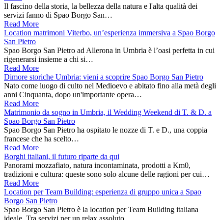
Il fascino della storia, la bellezza della natura e l'alta qualità dei
servizi fanno di Spao Borgo San…
Read More
Location matrimoni Viterbo, un’esperienza immersiva a Spao Borgo
San Pietro
Spao Borgo San Pietro ad Allerona in Umbria è l’oasi perfetta in cui
rigenerarsi insieme a chi si…
Read More
Dimore storiche Umbria: vieni a scoprire Spao Borgo San Pietro
Nato come luogo di culto nel Medioevo e abitato fino alla metà degli
anni Cinquanta, dopo un'importante opera…
Read More
Matrimonio da sogno in Umbria, il Wedding Weekend di T. & D. a
Spao Borgo San Pietro
Spao Borgo San Pietro ha ospitato le nozze di T. e D., una coppia
francese che ha scelto…
Read More
Borghi italiani, il futuro riparte da qui
Panorami mozzafiato, natura incontaminata, prodotti a Km0,
tradizioni e cultura: queste sono solo alcune delle ragioni per cui…
Read More
Location per Team Building: esperienza di gruppo unica a Spao
Borgo San Pietro
Spao Borgo San Pietro è la location per Team Building italiana
ideale. Tra servizi per un relax assoluto,…