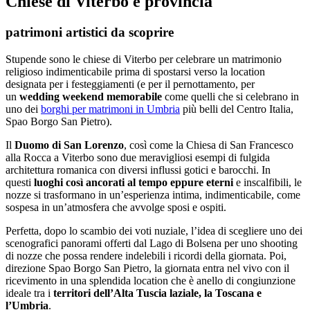
Chiese di Viterbo e provincia
patrimoni artistici da scoprire
Stupende sono le chiese di Viterbo per celebrare un matrimonio
religioso indimenticabile prima di spostarsi verso la location
designata per i festeggiamenti (e per il pernottamento, per
un
wedding weekend memorabile
come quelli che si celebrano in
uno dei
borghi per matrimoni in Umbria
più belli del Centro Italia,
Spao Borgo San Pietro).
Il
Duomo di San Lorenzo
, così come la Chiesa di San Francesco
alla Rocca a Viterbo sono due meravigliosi esempi di fulgida
architettura romanica con diversi influssi gotici e barocchi. In
questi
luoghi così ancorati al tempo eppure eterni
e inscalfibili, le
nozze si trasformano in un’esperienza intima, indimenticabile, come
sospesa in un’atmosfera che avvolge sposi e ospiti.
Perfetta, dopo lo scambio dei voti nuziale, l’idea di scegliere uno dei
scenografici panorami offerti dal Lago di Bolsena per uno shooting
di nozze che possa rendere indelebili i ricordi della giornata. Poi,
direzione Spao Borgo San Pietro, la giornata entra nel vivo con il
ricevimento in una splendida location che è anello di congiunzione
ideale tra i
territori dell’Alta Tuscia laziale, la Toscana e
l’Umbria
.