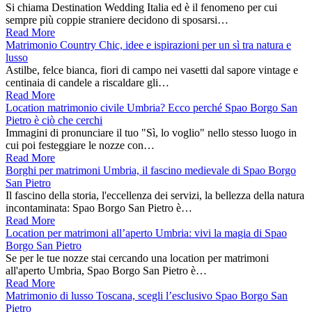
Si chiama Destination Wedding Italia ed è il fenomeno per cui
sempre più coppie straniere decidono di sposarsi…
Read More
Matrimonio Country Chic, idee e ispirazioni per un sì tra natura e
lusso
Astilbe, felce bianca, fiori di campo nei vasetti dal sapore vintage e
centinaia di candele a riscaldare gli…
Read More
Location matrimonio civile Umbria? Ecco perché Spao Borgo San
Pietro è ciò che cerchi
Immagini di pronunciare il tuo "Sì, lo voglio" nello stesso luogo in
cui poi festeggiare le nozze con…
Read More
Borghi per matrimoni Umbria, il fascino medievale di Spao Borgo
San Pietro
Il fascino della storia, l'eccellenza dei servizi, la bellezza della natura
incontaminata: Spao Borgo San Pietro è…
Read More
Location per matrimoni all’aperto Umbria: vivi la magia di Spao
Borgo San Pietro
Se per le tue nozze stai cercando una location per matrimoni
all'aperto Umbria, Spao Borgo San Pietro è…
Read More
Matrimonio di lusso Toscana, scegli l’esclusivo Spao Borgo San
Pietro